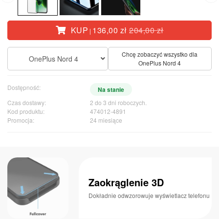
KUP
136,00 zł
204,00 zł
|
Chcę zobaczyć wszystko dla
OnePlus Nord 4
OnePlus Nord 4
Dostępność:
Na stanie
Czas dostawy:
2 do 3 dni roboczych.
Kod produktu:
474012-4891
Promocja:
24 miesiące
Zaokrąglenie 3D
Dokładnie odwzorowuje wyświetlacz telefonu