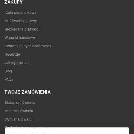
ZAKUPY
Karta podarunkowa
Możliwości dostawy
Bezpieczne płatności
Warunki handlowe
Ochrona danych osobowych
Recenzje
Jak wybrać etui
Blog
FAQs
TWOJE ZAMÓWIENIA
Status zamówienia
Moje zamówienia
Wymiana towaru
Odstąpienie od umowy kupna