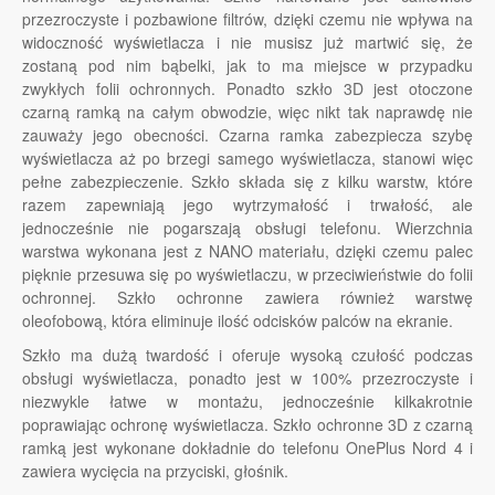
przezroczyste i pozbawione filtrów, dzięki czemu nie wpływa na
widoczność wyświetlacza i nie musisz już martwić się, że
zostaną pod nim bąbelki, jak to ma miejsce w przypadku
zwykłych folii ochronnych. Ponadto szkło 3D jest otoczone
czarną ramką na całym obwodzie, więc nikt tak naprawdę nie
zauważy jego obecności. Czarna ramka zabezpiecza szybę
wyświetlacza aż po brzegi samego wyświetlacza, stanowi więc
pełne zabezpieczenie. Szkło składa się z kilku warstw, które
razem zapewniają jego wytrzymałość i trwałość, ale
jednocześnie nie pogarszają obsługi telefonu. Wierzchnia
warstwa wykonana jest z NANO materiału, dzięki czemu palec
pięknie przesuwa się po wyświetlaczu, w przeciwieństwie do folii
ochronnej. Szkło ochronne zawiera również warstwę
oleofobową, która eliminuje ilość odcisków palców na ekranie.
Szkło ma dużą twardość i oferuje wysoką czułość podczas
obsługi wyświetlacza, ponadto jest w 100% przezroczyste i
niezwykle łatwe w montażu, jednocześnie kilkakrotnie
poprawiając ochronę wyświetlacza. Szkło ochronne 3D z czarną
ramką jest wykonane dokładnie do telefonu OnePlus Nord 4 i
zawiera wycięcia na przyciski, głośnik.