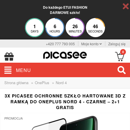
Do każdego ETUI FASHION
DARMOWE szkło!
1
6
26
45
DAYS
HOURS
MINUTES
SECONDS
+420 777 793 005
Moje konto
Zaloguj się
0
MENU
»
»
Strona główna
OnePlus
Nord 4
3X PICASEE OCHRONNE SZKŁO HARTOWANE 3D Z
RAMKĄ DO ONEPLUS NORD 4 - CZARNE – 2+1
GRATIS
PROMOCJA
-33%