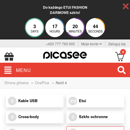
Do każdego ETUI FASHION
DARMOWE szkło!
3
17
20
43
DAYS
HOURS
MINUTES
SECONDS
+420 777 793 005
Moje konto
Zaloguj się
0
MENU
»
»
Strona główna
OnePlus
Nord 4
Kable USB
Etui
6
210
Cross-body
Szkło ochronne
6
2