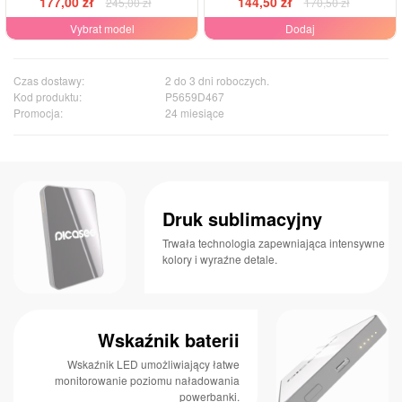
177,00 zł
144,50 zł
-28%
245,00 zł
170,50 zł
Vybrat model
Dodaj
Czas dostawy:
2 do 3 dni roboczych.
Kod produktu:
P5659D467
Promocja:
24 miesiące
Druk sublimacyjny
Trwała technologia zapewniająca intensywne
kolory i wyraźne detale.
Wskaźnik baterii
Wskaźnik LED umożliwiający łatwe
monitorowanie poziomu naładowania
powerbanki.