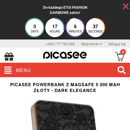
Do każdego ETUI FASHION
DARMOWE szkło!
3
17
6
36
DAYS
HOURS
MINUTES
SECONDS
+420 777 793 005
Moje konto
Zaloguj się
0
MENU
PICASEE POWERBANK Z MAGSAFE 5 000 MAH
ZŁOTY - DARK ELEGANCE
ELEGANCE