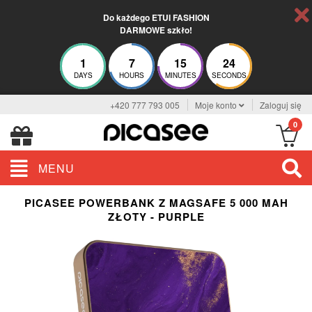
Do każdego ETUI FASHION
DARMOWE szkło!
1
7
15
23
DAYS
HOURS
MINUTES
SECONDS
+420 777 793 005
Moje konto
Zaloguj się
0
MENU
PICASEE POWERBANK Z MAGSAFE 5 000 MAH
ZŁOTY - PURPLE