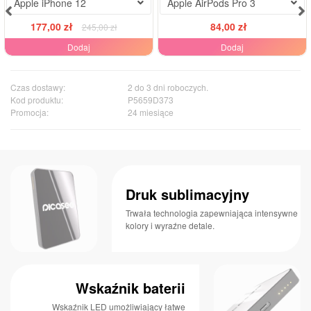
Apple iPhone 12
Apple AirPods Pro 3
177,00 zł
84,00 zł
245,00 zł
Dodaj
Dodaj
Czas dostawy:
2 do 3 dni roboczych.
Kod produktu:
P5659D373
Promocja:
24 miesiące
Druk sublimacyjny
Trwała technologia zapewniająca intensywne
kolory i wyraźne detale.
Wskaźnik baterii
Wskaźnik LED umożliwiający łatwe