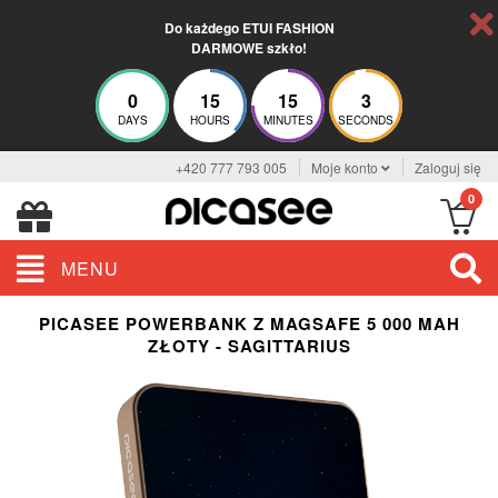
Do każdego ETUI FASHION
DARMOWE szkło!
0
15
15
2
DAYS
HOURS
MINUTES
SECONDS
+420 777 793 005
Moje konto
Zaloguj się
0
MENU
PICASEE POWERBANK Z MAGSAFE 5 000 MAH
ZŁOTY - SAGITTARIUS