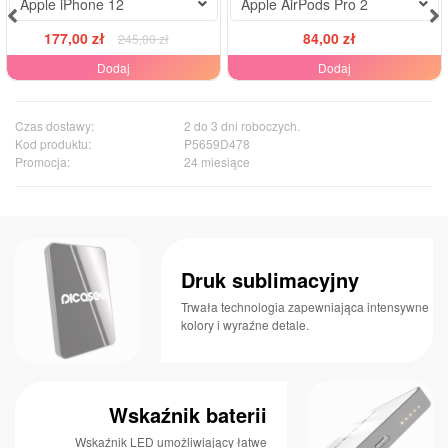
Apple iPhone 12
Apple AirPods Pro 2
177,00 zł
84,00 zł
245,00 zł
Dodaj
Dodaj
Czas dostawy:
2 do 3 dni roboczych.
Kod produktu:
P5659D478
Promocja:
24 miesiące
Druk sublimacyjny
Trwała technologia zapewniająca intensywne
kolory i wyraźne detale.
Wskaźnik baterii
Wskaźnik LED umożliwiający łatwe