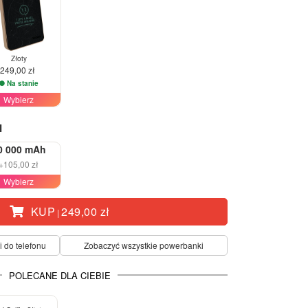
Złoty
249,00 zł
Na stanie
Wybierz
I
0 000 mAh
+105,00 zł
Wybierz
KUP
249,00 zł
|
i do telefonu
Zobaczyć wszystkie powerbanki
POLECANE DLA CIEBIE