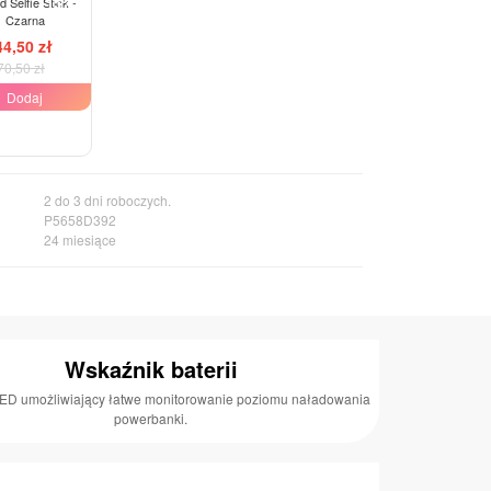
-15%
d Selfie Stick -
Czarna
44,50 zł
70,50 zł
Dodaj
2 do 3 dni roboczych.
P5658D392
24 miesiące
Wskaźnik baterii
ED umożliwiający łatwe monitorowanie poziomu naładowania
powerbanki.