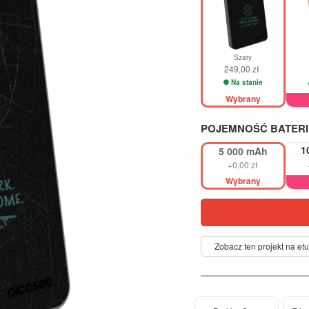
Szary
249,00 zł
Na stanie
Wybrany
POJEMNOŚĆ BATERI
1
5 000 mAh
+0,00 zł
Wybrany
Zobacz ten projekt na etu