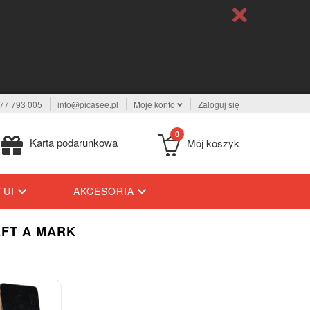
77 793 005
info@picasee.pl
Moje konto
Zaloguj się
0
Karta podarunkowa
Mój koszyk
TUI
AKCESORIA
EFT A MARK