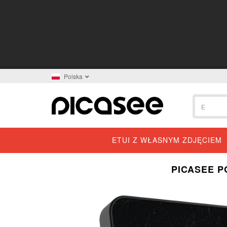
Polska
ETUI Z WŁASNYM ZDJĘCIEM
PICASEE P