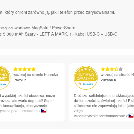
, który chroni zarówno ją, jak i telefon przed zarysowaniami.
ie bezprzewodowe MagSafe / PowerShare
fe 5 000 mAh Szary - LEFT A MARK, 1× kabel USB-C – USB-C
wczoraj na stronie Heureka
wczoraj na stronie 
Pavol P.
Zuzana K.
 i wysokiej jakości obudowa, może
Droższe, solidniejsze etui składające
roższa, ale warto dopłacić! Super –
dwóch części są świetnej jakości Etu
, komunikacja, elastyczność...
silikonowe nie zapewniają takiej jako
ycznie przetłumaczone z
zdjęć
Automatycznie przetłumaczone z