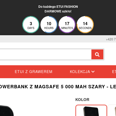
Do każdego ETUI FASHION
DARMOWE szkło!
3
10
17
14
DAYS
HOURS
MINUTES
SECONDS
+420 7
ETUI Z GRAWEREM
KOLEKCJA
E
OWERBANK Z MAGSAFE 5 000 MAH SZARY - L
KOLOR