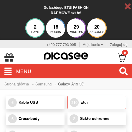
Do każdego ETUI FASHION
DARMOWE szkło!
2
18
29
19
DAYS
HOURS
MINUTES
SECONDS
+420 777 793 005
Moje konto
Zaloguj się
0
MENU
»
»
Strona główna
Samsung
Galaxy A13 5G
Kable USB
Etui
6
210
Cross-body
Szkło ochronne
6
2