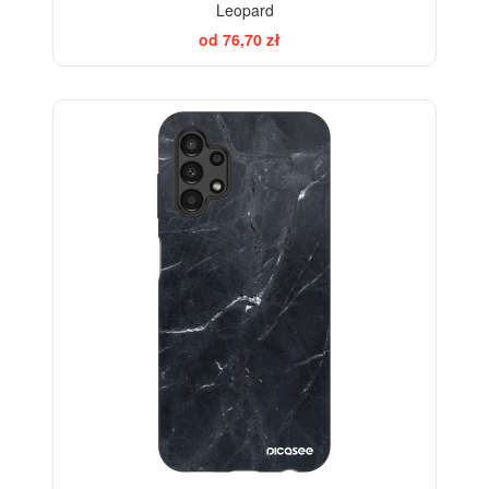
Leopard
od 76,70 zł
ELEGANCE
-28%