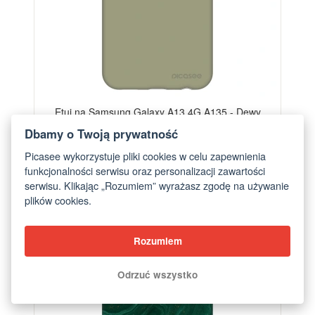
Etui na Samsung Galaxy A13 4G A135 - Dewy
Dawn
Dbamy o Twoją prywatność
od 76,70 zł
Picasee wykorzystuje pliki cookies w celu zapewnienia
funkcjonalności serwisu oraz personalizacji zawartości
serwisu. Klikając „Rozumiem” wyrażasz zgodę na używanie
BESTSELLER
plików cookies.
-28%
Rozumiem
Odrzuć wszystko