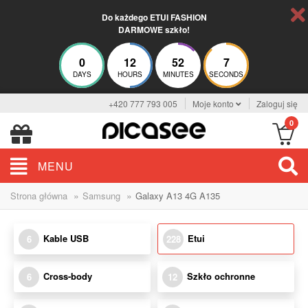
Do każdego ETUI FASHION
DARMOWE szkło!
0
12
52
6
DAYS
HOURS
MINUTES
SECONDS
+420 777 793 005
Moje konto
Zaloguj się
0
MENU
»
»
Strona główna
Samsung
Galaxy A13 4G A135
Kable USB
Etui
6
228
Cross-body
Szkło ochronne
6
12