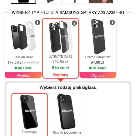
WYBIERZ TYP ETUI DLA SAMSUNG GALAXY A23 A235F 4G
-28%
ULTIMATE CASE
Fashion Case
Czarne silikonowe
124,50 zł
177,00 zł
245,00 zł
94,00 zł
Na stanie
Na stanie
Na stanie
Wybrany
Wybierz
Wybierz
Wybierz rodzaj pleksiglasu
Błyszczący
Matowy (odporny na