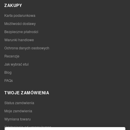
ZAKUPY
Karta podarunkowa
Możliwości dostawy
Bezpieczne płatności
Warunki handlowe
Ochrona danych osobowych
Recenzje
Jak wybrać etui
Blog
FAQs
TWOJE ZAMÓWIENIA
Status zamówienia
Moje zamówienia
Wymiana towaru
Odstąpienie od umowy kupna