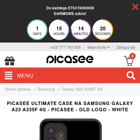
Do każdego ETUI FASHION
DARMOWE szkło!
1
15
14
20
DAYS
HOURS
MINUTES
SECONDS
+420 777 793 005
Moje konto
Zaloguj się
0
MENU
»
»
Strona główna
Samsung
Galaxy A23 A235F 4G
PICASEE ULTIMATE CASE NA SAMSUNG GALAXY
A23 A235F 4G - PICASEE - OLD LOGO - WHITE