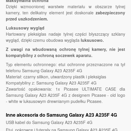
Maksymalna ochrona
Dzięki wzmocnionej warstwie materiału w obszarze tylnej
kamery, ten delikatny element jest doskonale
zabezpieczony
przed uszkodzeniem.
Luksusowy wygląd
Hartowany pleksiglas nadaje tylnej części błyszczący szklany
wygląd, dzięki czemu obudowa wygląda
luksusowo.
Z uwagi na wbudowaną ochronę tylnej kamery, nie jest
kompatybilny z ochroną soczewek aparatu.
Typ elementu ochronnego: etui ochronne przeznaczone na tył
telefonu Samsung Galaxy A23 A235F 4G
Materiał: czarny silikon, utwardzony plastik i pleksiglas
Kompatybilny z: Samsung Galaxy A23 A235F 4G
Zawartość opakowania: 1x Picasee ULTIMATE CASE dla
Samsung Galaxy A23 A235F 4G z designem Picasee - old logo
- white w luksusowym drewnianym pudełku Picasee.
Inne akcesoria do Samsung Galaxy A23 A235F 4G
USB kabel do Samsung Galaxy A23 A235F 4G
Etui, pokrowce i futerały na Samsung Galaxy A23 A235F 4G