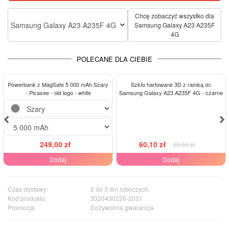
Chcę zobaczyć wszystko dla
Samsung Galaxy A23 A235F 4G
Samsung Galaxy A23 A235F
4G
POLECANE DLA CIEBIE
-13%
Powerbank z MagSafe 5 000 mAh Szary
Szkło hartowane 3D z ramką do
- Picasee - old logo - white
Samsung Galaxy A23 A235F 4G - czarne
249,00 zł
60,10 zł
68,80 zł
Dodaj
Dodaj
Czas dostawy:
2 do 3 dni roboczych.
Kod produktu:
3320430226-2031
Promocja:
Dożywotnia gwarancja