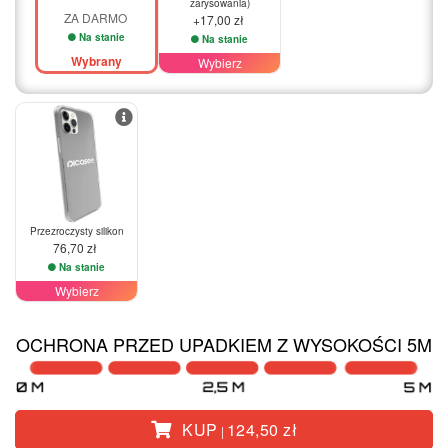
zarysowania)
ZA DARMO
+17,00 zł
Na stanie
Na stanie
Wybrany
Wybierz
Przezroczysty silikon
76,70 zł
Na stanie
Wybierz
OCHRONA PRZED UPADKIEM Z WYSOKOŚCI 5M
KUP
124,50 zł
|