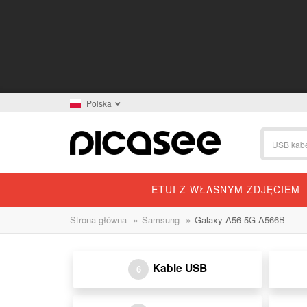
Polska
ETUI Z WŁASNYM ZDJĘCIEM
»
»
Strona główna
Samsung
Galaxy A56 5G A566B
Kable USB
6