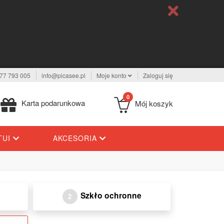
77 793 005
info@picasee.pl
Moje konto
Zaloguj się
0
Karta podarunkowa
Mój koszyk
TUI
AKCESORIA
Szkło ochronne
2