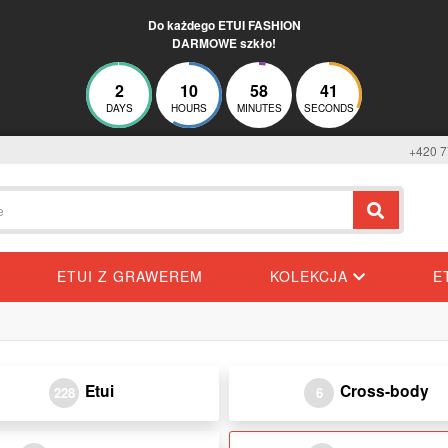
Do każdego ETUI FASHION
DARMOWE szkło!
2
10
58
41
DAYS
HOURS
MINUTES
SECONDS
+420 7
ETUI Z GRAWEREM
KOLEKCJA
E
Etui
Cross-body
228
6