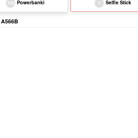
Powerbanki
Selfie Stick
216
1
G A566B