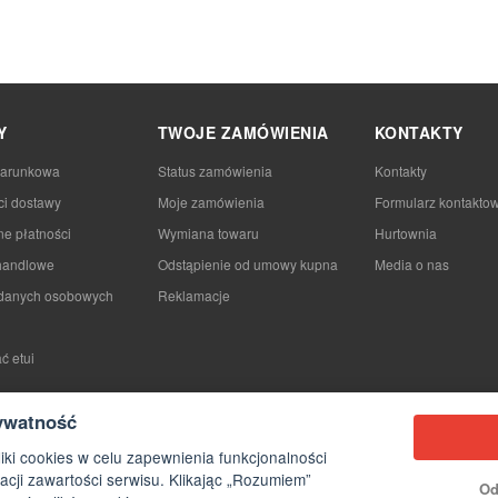
Y
TWOJE ZAMÓWIENIA
KONTAKTY
darunkowa
Status zamówienia
Kontakty
ci dostawy
Moje zamówienia
Formularz kontakto
e płatności
Wymiana towaru
Hurtownia
handlowe
Odstąpienie od umowy kupna
Media o nas
danych osobowych
Reklamacje
ć etui
ywatność
iki cookies w celu zapewnienia funkcjonalności
acji zawartości serwisu. Klikając „Rozumiem”
Od