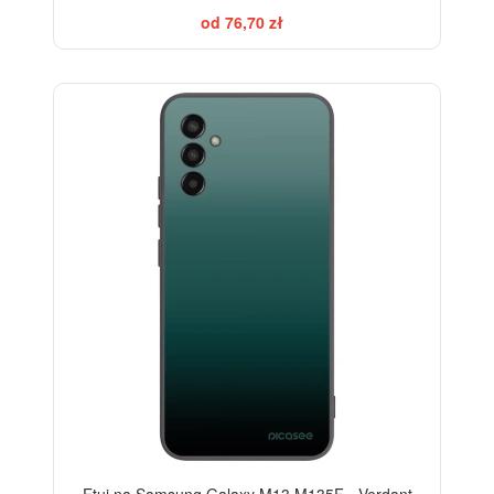
od 76,70 zł
ELEGANCE
Etui na Samsung Galaxy M13 M135F - Verdant