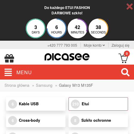
Do każdego ETUI FASHION
DARMOWE szkło!
3
6
42
36
DAYS
HOURS
MINUTES
SECONDS
+420 777 793 005
Moje konto
Zaloguj się
0
MENU
»
»
Strona główna
Samsung
Galaxy M13 M135F
Kable USB
Etui
6
210
Cross-body
Szkło ochronne
6
8