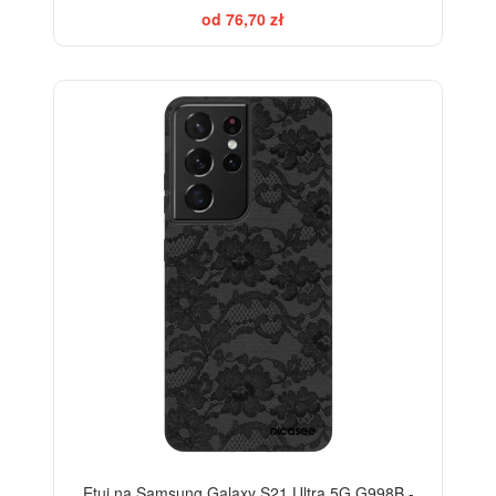
od 76,70 zł
ELEGANCE
-28%
Etui na Samsung Galaxy S21 Ultra 5G G998B -