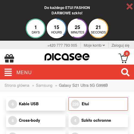
Do każdego ETUI FASHION
DARMOWE szkło!
1
15
25
20
DAYS
HOURS
MINUTES
SECONDS
+420 777 793 005
Moje konto
Zaloguj się
0
MENU
»
»
Strona główna
Samsung
Galaxy S21 Ultra 5G G998B
Kable USB
Etui
6
228
Cross-body
Szkło ochronne
6
4