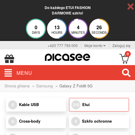
Do każdego ETUI FASHION
DARMOWE szkło!
0
13
4
25
DAYS
HOURS
MINUTES
SECONDS
+420 777 793 005
Moje konto
Zaloguj się
0
MENU
»
»
Strona główna
Samsung
Galaxy Z Fold6 5G
Kable USB
Etui
6
210
Cross-body
Szkło ochronne
6
4