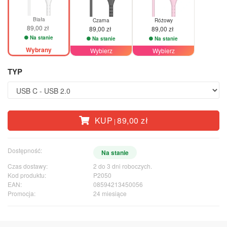
Biała
Czarna
Różowy
89,00 zł
89,00 zł
89,00 zł
Na stanie
Na stanie
Na stanie
Wybrany
Wybierz
Wybierz
TYP
KUP
89,00 zł
|
Dostępność:
Na stanie
Czas dostawy:
2 do 3 dni roboczych.
Kod produktu:
P2050
EAN:
08594213450056
Promocja:
24 miesiące