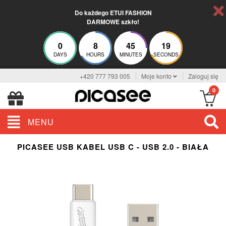
Do każdego ETUI FASHION
DARMOWE szkło!
0
8
45
19
DAYS
HOURS
MINUTES
SECONDS
+420 777 793 005
Moje konto
Zaloguj się
0
MENU
PICASEE USB KABEL USB C - USB 2.0 - BIAŁA