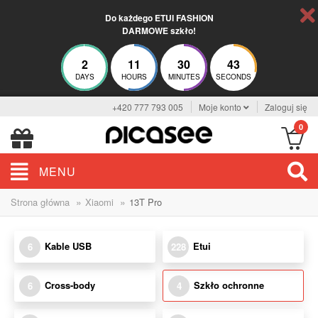
Do każdego ETUI FASHION
DARMOWE szkło!
2
11
30
42
DAYS
HOURS
MINUTES
SECONDS
+420 777 793 005
Moje konto
Zaloguj się
0
MENU
»
»
Strona główna
Xiaomi
13T Pro
Kable USB
Etui
6
228
Cross-body
Szkło ochronne
6
4