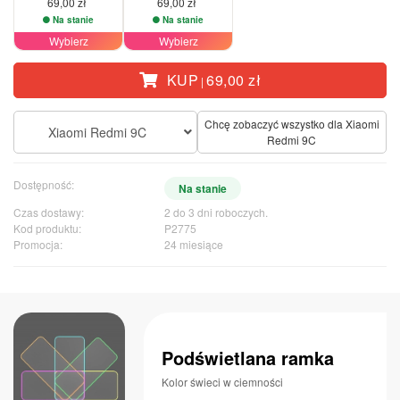
69,00 zł
69,00 zł
Na stanie
Na stanie
Wybierz
Wybierz
KUP
69,00 zł
|
Chcę zobaczyć wszystko dla Xiaomi
Xiaomi Redmi 9C
Redmi 9C
Dostępność:
Na stanie
Czas dostawy:
2 do 3 dni roboczych.
Kod produktu:
P2775
Promocja:
24 miesiące
Podświetlana ramka
Kolor świeci w ciemności