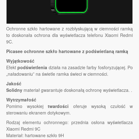
Ochronne szkło hartowane z rozbłyskującą w ciemności ramką
to doskonała ochrona dla wyświetlacza telefonu Xiaomi Redmi
9C.
Picasee ochronne szkło hartowane z podświetlaną ramką
Wyjątkowość
Efekt
podświetlenia
działa na zasadzie farby fosforyzującej. Po
„naładowaniu” na świetle ramka świeci w ciemności.
Jakość
Solidny
materiał gwarantuje doskonałą ochronę wyświetlacza. .
Wytrzymałość
Pomimo wysokiej
twardości
oferuje wysoką czułość w
sterowaniu ekranem dotykowym.
Rodzaj elementu ochronnego: przednia osłona wyświetlacza
Xiaomi Redmi 9C
Materiał: hartowane szkło 9H