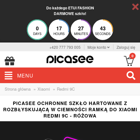
Do każdego ETUI FASHION
DARMOWE szkło!
0
17
27
43
DAYS
HOURS
MINUTES
SECONDS
+420 777 793 005
Moje konto
Zaloguj się
0
MENU
»
»
Strona główna
Xiaomi
Redmi 9C
PICASEE OCHRONNE SZKŁO HARTOWANE Z
ROZBŁYSKUJĄCĄ W CIEMNOŚCI RAMKĄ DO XIAOMI
REDMI 9C - RÓŻOWA