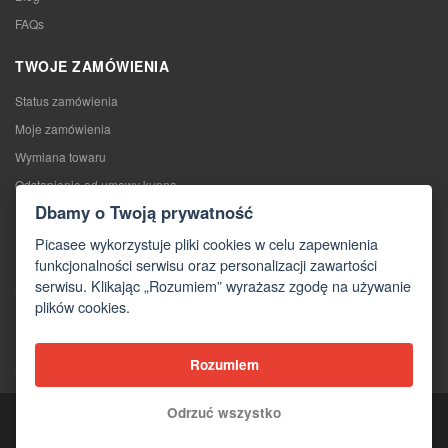
FAQs
TWOJE ZAMÓWIENIA
Status zamówienia
Moje zamówienia
Wymiana towaru
Odstąpienie od umowy kupna
Dbamy o Twoją prywatność
Reklamacje
Picasee wykorzystuje pliki cookies w celu zapewnienia
KONTAKTY
funkcjonalności serwisu oraz personalizacji zawartości
serwisu. Klikając „Rozumiem” wyrażasz zgodę na używanie
Kontakty
plików cookies.
Formularz kontaktowy
Hurtownia
Rozumiem
Media o nas
Odrzuć wszystko
Copyright © 2026 Picasee