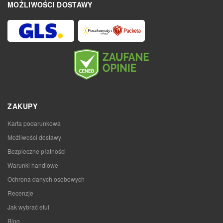
MOŻLIWOŚCI DOSTAWY
ZAKUPY
Karta podarunkowa
Możliwości dostawy
Bezpieczne płatności
Warunki handlowe
Ochrona danych osobowych
Recenzje
Jak wybrać etui
Blog