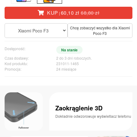
KUP
60,10 zł
68,80 zł
|
Chcę zobaczyć wszystko dla Xiaomi
Xiaomi Poco F3
Poco F3
Dostępność:
Na stanie
Czas dostawy:
2 do 3 dni roboczych.
Kod produktu:
231011-1465
Promocja:
24 miesiące
Zaokrąglenie 3D
Dokładnie odwzorowuje wyświetlacz telefonu