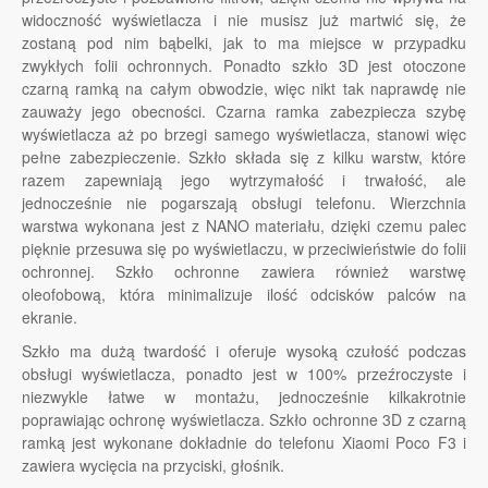
widoczność wyświetlacza i nie musisz już martwić się, że
zostaną pod nim bąbelki, jak to ma miejsce w przypadku
zwykłych folii ochronnych. Ponadto szkło 3D jest otoczone
czarną ramką na całym obwodzie, więc nikt tak naprawdę nie
zauważy jego obecności. Czarna ramka zabezpiecza szybę
wyświetlacza aż po brzegi samego wyświetlacza, stanowi więc
pełne zabezpieczenie. Szkło składa się z kilku warstw, które
razem zapewniają jego wytrzymałość i trwałość, ale
jednocześnie nie pogarszają obsługi telefonu. Wierzchnia
warstwa wykonana jest z NANO materiału, dzięki czemu palec
pięknie przesuwa się po wyświetlaczu, w przeciwieństwie do folii
ochronnej. Szkło ochronne zawiera również warstwę
oleofobową, która minimalizuje ilość odcisków palców na
ekranie.
Szkło ma dużą twardość i oferuje wysoką czułość podczas
obsługi wyświetlacza, ponadto jest w 100% przeźroczyste i
niezwykle łatwe w montażu, jednocześnie kilkakrotnie
poprawiając ochronę wyświetlacza. Szkło ochronne 3D z czarną
ramką jest wykonane dokładnie do telefonu Xiaomi Poco F3 i
zawiera wycięcia na przyciski, głośnik.