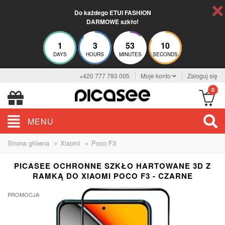
Do każdego ETUI FASHION
DARMOWE szkło!
1
3
53
9
DAYS
HOURS
MINUTES
SECONDS
+420 777 793 005
Moje konto
Zaloguj się
0
MENU
»
»
Strona główna
Xiaomi
Poco F3
PICASEE OCHRONNE SZKŁO HARTOWANE 3D Z
RAMKĄ DO XIAOMI POCO F3 - CZARNE
PROMOCJA
-13%