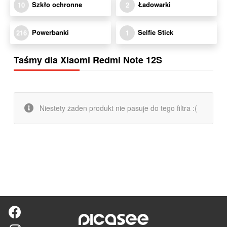
Szkło ochronne
Ładowarki
10
2
Powerbanki
Selfie Stick
216
1
Taśmy dla Xiaomi Redmi Note 12S
Niestety żaden produkt nie pasuje do tego filtra :(