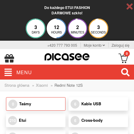
Do każdego ETUI FASHION
DARMOWE szkło!
3
12
2
3
DAYS
HOURS
MINUTES
SECONDS
+420 777 793 005
Moje konto
Zaloguj się
0
MENU
»
»
Strona główna
Xiaomi
Redmi Note 12S
Taśmy
Kable USB
0
6
Etui
Cross-body
210
6