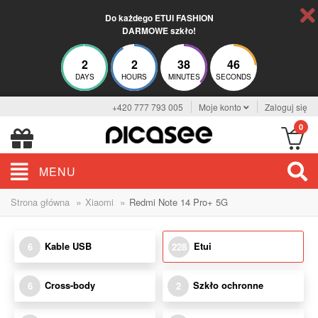
Do każdego ETUI FASHION
DARMOWE szkło!
2
2
38
45
DAYS
HOURS
MINUTES
SECONDS
+420 777 793 005
Moje konto
Zaloguj się
0
MENU
»
»
Strona główna
Xiaomi
Redmi Note 14 Pro+ 5G
Kable USB
Etui
6
228
Cross-body
Szkło ochronne
6
2