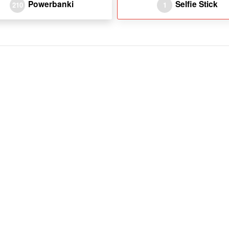
Powerbanki
Selfie Stick
210
1