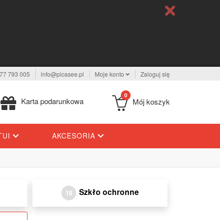
77 793 005
info@picasee.pl
Moje konto
Zaloguj się
0
Karta podarunkowa
Mój koszyk
TUI
AKCESORIA
Szkło ochronne
18