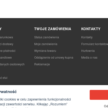
Y
TWOJE ZAMÓWIENIA
KONTAKTY
darunkowa
Status zamówienia
Kontakty
ci dostawy
Moje zamówienia
Formularz kontakto
e płatności
Wymiana towaru
Hurtownia
handlowe
Odstąpienie od umowy kupna
Media o nas
danych osobowych
Reklamacje
ć etui
ywatność
iki cookies w celu zapewnienia funkcjonalności
acji zawartości serwisu. Klikając „Rozumiem”
Od