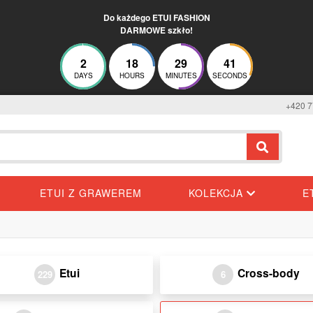
Do każdego ETUI FASHION
DARMOWE szkło!
2
18
29
41
DAYS
HOURS
MINUTES
SECONDS
+420 7
ETUI Z GRAWEREM
KOLEKCJA
E
Etui
Cross-body
229
6