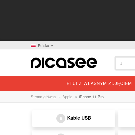
Polska
ETUI Z WŁASNYM ZDJĘCIEM
»
»
Strona główna
Apple
iPhone 11 Pro
Kable USB
6