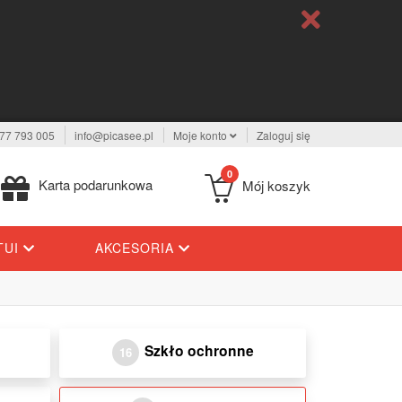
77 793 005
info@picasee.pl
Moje konto
Zaloguj się
0
Karta podarunkowa
Mój koszyk
TUI
AKCESORIA
Szkło ochronne
16