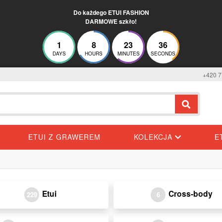
Do każdego ETUI FASHION
DARMOWE szkło!
1
8
23
36
DAYS
HOURS
MINUTES
SECONDS
+420 7
ETUI Z GRAWEREM
KOLEKCJA
E
Etui
Cross-body
229
6