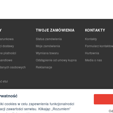
Y
TWOJE ZAMÓWIENIA
KONTAKTY
darunkowa
Status zamówienia
Kontakty
ci dostawy
Moje zamówienia
Formularz kontakto
e płatności
Wymiana towaru
Hurtownia
handlowe
Odstąpienie od umowy kupna
Media o nas
danych osobowych
Reklamacje
ć etui
ywatność
iki cookies w celu zapewnienia funkcjonalności
acji zawartości serwisu. Klikając „Rozumiem”
Od