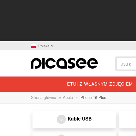
Polska
ETUI Z WŁASNYM ZDJĘCIEM
»
»
Strona główna
Apple
iPhone 16 Plus
Kable USB
6