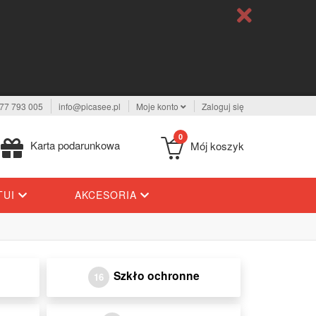
77 793 005
info@picasee.pl
Moje konto
Zaloguj się
0
Karta podarunkowa
Mój koszyk
TUI
AKCESORIA
Szkło ochronne
16