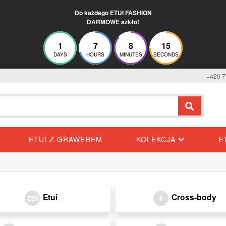
Do każdego ETUI FASHION
DARMOWE szkło!
1
7
8
15
DAYS
HOURS
MINUTES
SECONDS
+420 7
ETUI Z GRAWEREM
KOLEKCJA
E
Etui
Cross-body
229
6