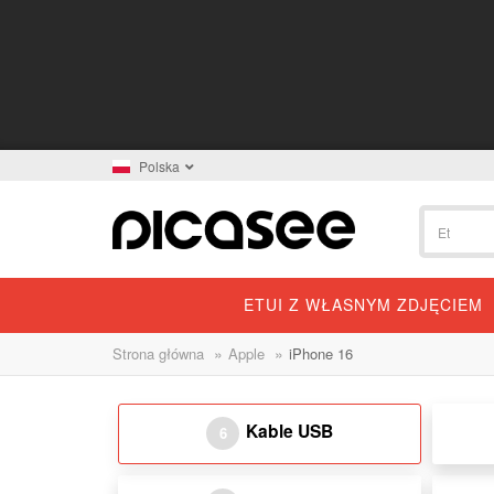
Polska
ETUI Z WŁASNYM ZDJĘCIEM
»
»
Strona główna
Apple
iPhone 16
Kable USB
6