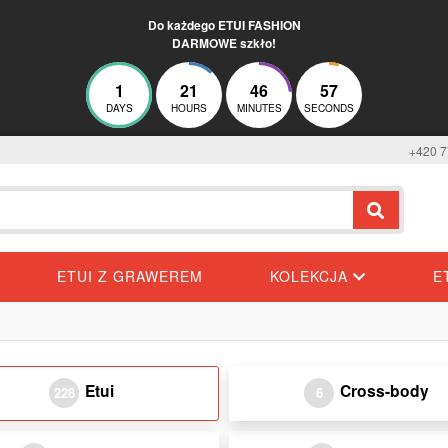
Do każdego ETUI FASHION
DARMOWE szkło!
1
21
46
56
DAYS
HOURS
MINUTES
SECONDS
+420 7
ETUI Z GRAWEREM
KOLEKCJA
E
Etui
Cross-body
228
6