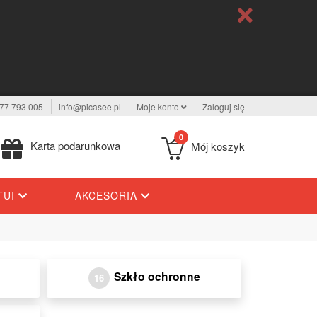
77 793 005
info@picasee.pl
Moje konto
Zaloguj się
0
Karta podarunkowa
Mój koszyk
TUI
AKCESORIA
Szkło ochronne
16