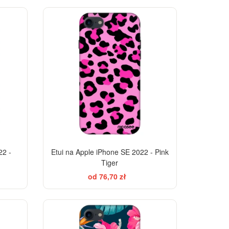
EGANCE
-28%
-28%
22 -
Etui na Apple iPhone SE 2022 - Pink
Tiger
od 76,70 zł
EGANCE
-28%
-28%