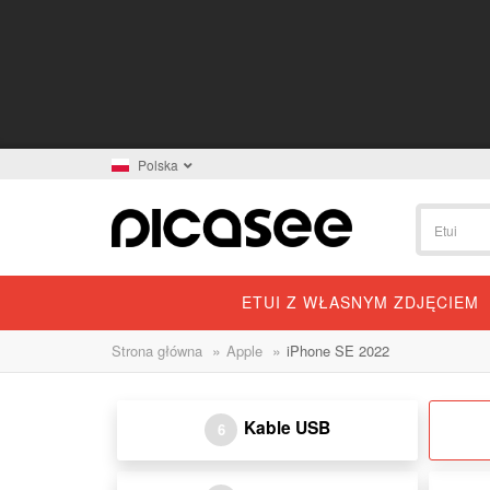
Polska
ETUI Z WŁASNYM ZDJĘCIEM
»
»
Strona główna
Apple
iPhone SE 2022
Kable USB
6