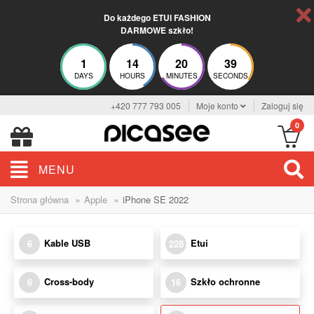
Do każdego ETUI FASHION
DARMOWE szkło!
1
14
20
38
DAYS
HOURS
MINUTES
SECONDS
+420 777 793 005
Moje konto
Zaloguj się
0
MENU
»
»
Strona główna
Apple
iPhone SE 2022
Kable USB
Etui
6
228
Cross-body
Szkło ochronne
6
16