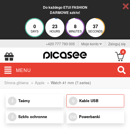
Do każdego ETUI FASHION
DARMOWE szkło!
0
23
8
37
DAYS
HOURS
MINUTES
SECONDS
+420 777 793 005
Moje konto
Zaloguj się
0
MENU
»
»
Strona główna
Apple
Watch 41 mm (7.series)
Taśmy
Kable USB
3
0
Szkło ochronne
Powerbanki
3
210