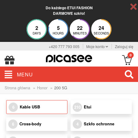
Do każdego ETUI FASHION
DARMOWE szkło!
2
5
22
24
DAYS
HOURS
MINUTES
SECONDS
+420 777 793 005
Moje konto
Zaloguj się
0
MENU
»
»
Strona główna
Honor
200 5G
Kable USB
Etui
6
210
Cross-body
Szkło ochronne
6
4