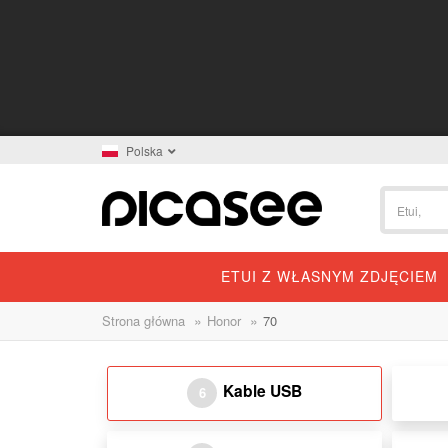
Polska
ETUI Z WŁASNYM ZDJĘCIEM
»
»
Strona główna
Honor
70
Kable USB
6