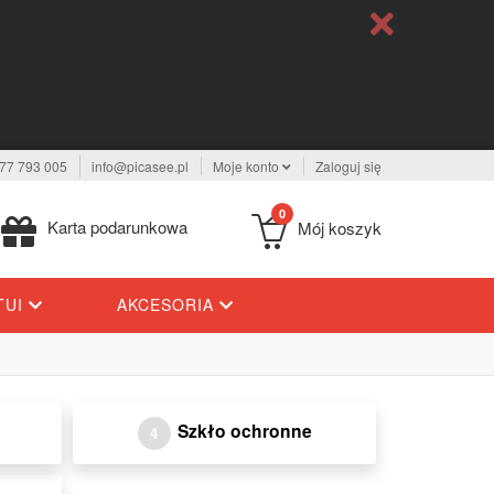
77 793 005
info@picasee.pl
Moje konto
Zaloguj się
0
Karta podarunkowa
Mój koszyk
TUI
AKCESORIA
Szkło ochronne
4