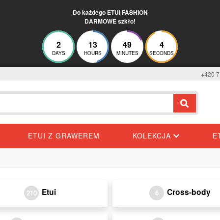
Do każdego ETUI FASHION
DARMOWE szkło!
2
13
49
3
DAYS
HOURS
MINUTES
SECONDS
+420 7
ETUI Z GRAWEREM
KOLEKCJA
E
Etui
Cross-body
210
6