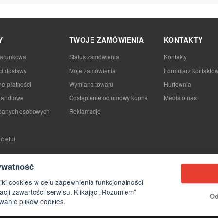
Y
TWOJE ZAMÓWIENIA
KONTAKTY
darunkowa
Status zamówienia
Kontakty
ci dostawy
Moje zamówienia
Formularz kontakto
e płatności
Wymiana towaru
Hurtownia
handlowe
Odstąpienie od umowy kupna
Media o nas
danych osobowych
Reklamacje
ć etui
ywatność
iki cookies w celu zapewnienia funkcjonalności
acji zawartości serwisu. Klikając „Rozumiem”
Od
anie plików cookies.