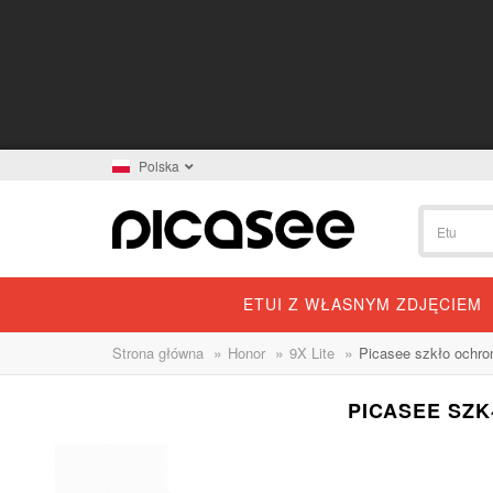
Polska
ETUI Z WŁASNYM ZDJĘCIEM
»
»
»
Strona główna
Honor
9X Lite
Picasee szkło ochro
PICASEE SZ