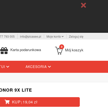
77 793 005
info@picasee.pl
Moje konto
Zaloguj się
0
Karta podarunkowa
Mój koszyk
TUI
AKCESORIA
NOR 9X LITE
KUP
19,04 zł
|