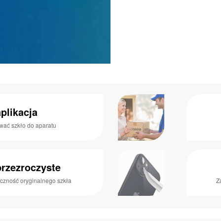
plikacja
wać szkło do aparatu
przezroczyste
czność oryginalnego szkła
Z