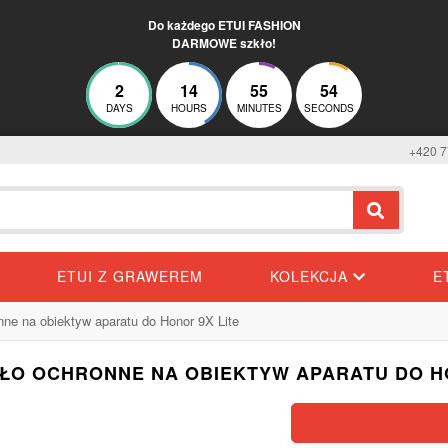
Do każdego ETUI FASHION
DARMOWE szkło!
2
14
55
53
DAYS
HOURS
MINUTES
SECONDS
+420 7
ETUI Z GRAWEREM
KOLEKCJA
E
nne na obiektyw aparatu do Honor 9X Lite
KŁO OCHRONNE NA OBIEKTYW APARATU DO HO