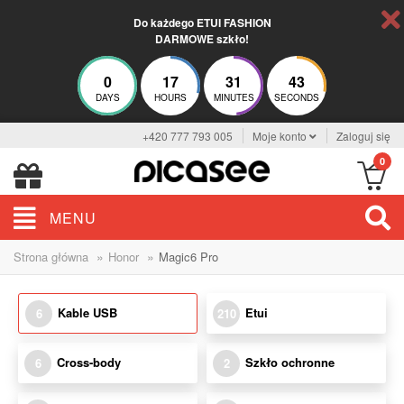
Do każdego ETUI FASHION
DARMOWE szkło!
0
17
31
42
DAYS
HOURS
MINUTES
SECONDS
+420 777 793 005
Moje konto
Zaloguj się
0
MENU
»
»
Strona główna
Honor
Magic6 Pro
Kable USB
Etui
6
210
Cross-body
Szkło ochronne
6
2