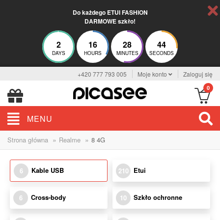
Do każdego ETUI FASHION
DARMOWE szkło!
2
16
28
44
DAYS
HOURS
MINUTES
SECONDS
+420 777 793 005
Moje konto
Zaloguj się
0
MENU
»
»
Strona główna
Realme
8 4G
Kable USB
Etui
6
210
Cross-body
Szkło ochronne
6
10